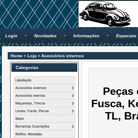
Login
Novidades
Informações
Especiais
Home
»
Loja
»
Acessórios internos
Categorias
Liquidação
Peças 
Acessórios externos
Acessórios internos
Fusca, K
Maçanetas, Trincos
Lentes, Farois, Piscas
TL, Br
Motor
Borrachas Guarnições
Botões, Manoplas