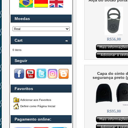
Alça do botão porta
Moedas
R$56,00
Cart
0 itens
Seguir
Capa do cinto 
segurança preto (
Favoritos
Adicionar aos Favoritos
Definir como Página Inicial
R$95,00
Pagamento online: