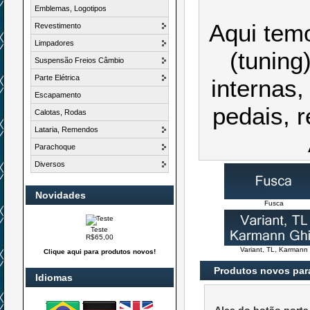
Emblemas, Logotipos
Aqui tem
Revestimento
Limpadores
(tuning
Suspensão Freios Câmbio
Parte Elétrica
internas,
Escapamento
pedais, r
Calotas, Rodas
Lataria, Remendos
Parachoque
Diversos
Novidades
Fusca
Teste
R$65,00
Variant, TL, Karmann
Clique aqui para produtos novos!
Produtos novos par
Idiomas