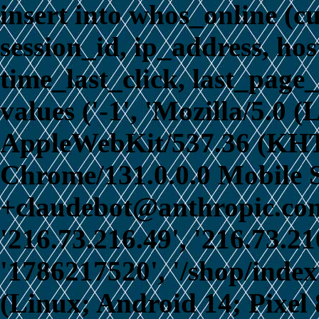
insert into whos_online (c
session_id, ip_address, ho
time_last_click, last_page_
values ('-1', 'Mozilla/5.0 
AppleWebKit/537.36 (KHT
Chrome/131.0.0.0 Mobile S
+claudebot@anthropic.com)
'216.73.216.49', '216.73.21
'1786217520', '/shop/index
(Linux; Android 14; Pixel