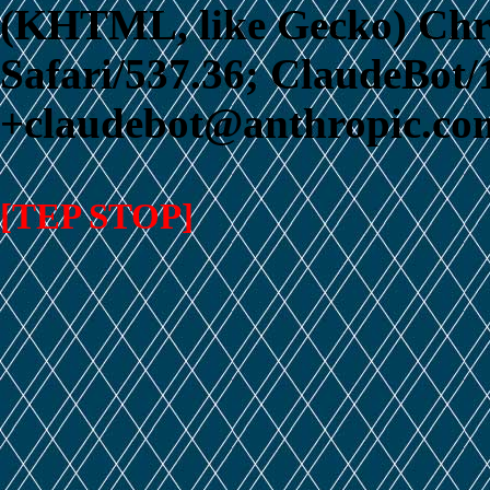
(KHTML, like Gecko) Chr
Safari/537.36; ClaudeBot/
+claudebot@anthropic.com
[TEP STOP]