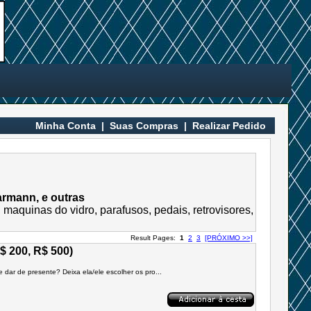
Minha Conta
|
Suas Compras
|
Realizar Pedido
armann, e outras
 maquinas do vidro, parafusos, pedais, retrovisores,
Result Pages:
1
2
3
[PRÓXIMO >>]
$ 200, R$ 500)
dar de presente? Deixa ela/ele escolher os pro...