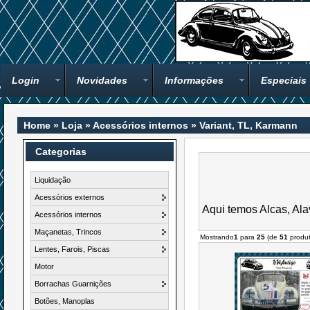
Login
Novidades
Informações
Especiais
Home
»
Loja
»
Acessórios internos
»
Variant, TL, Karmann
Categorias
Liquidação
Acessórios externos
Aqui temos Alcas, Alav
Acessórios internos
Maçanetas, Trincos
Mostrando
1
para
25
(de
51
produt
Lentes, Farois, Piscas
Motor
Borrachas Guarnições
Botões, Manoplas