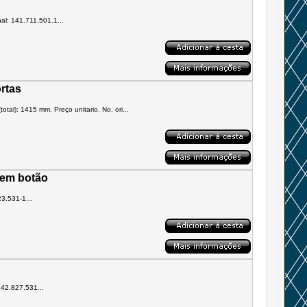
l: 141.711.501.1...
ortas
otal): 1415 mm. Preço unitario. No. ori...
sem botão
3.531-1...
42.827.531...