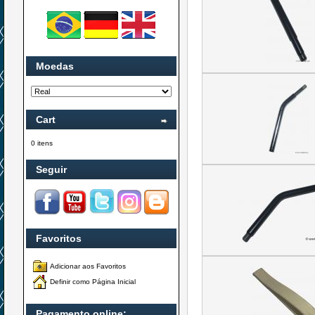
Moedas
Cart
0 itens
Seguir
Favoritos
Adicionar aos Favoritos
Definir como Página Inicial
Pagamento online: