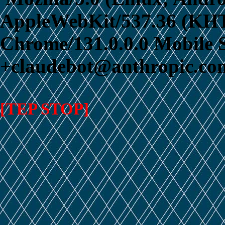
AppleWebKit/537.36 (KHT
Chrome/131.0.0.0 Mobile S
+claudebot@anthropic.com
[TEP STOP]