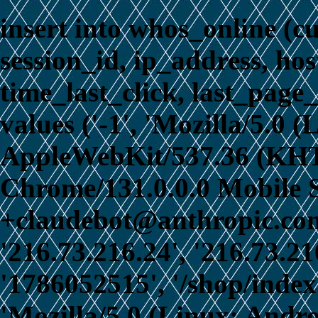
insert into whos_online (c
session_id, ip_address, ho
time_last_click, last_page_
values ('-1', 'Mozilla/5.0 
AppleWebKit/537.36 (KHT
Chrome/131.0.0.0 Mobile S
+claudebot@anthropic.com)
'216.73.216.24', '216.73.21
'1786052515', '/shop/index
'Mozilla/5.0 (Linux; Andro