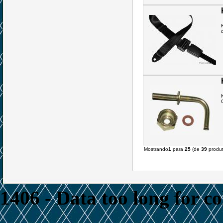
Mostrando
1
para
25
(de
39
produt
1406 - Data too long for c