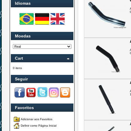
Idiomas
Moedas
Cart
0 itens
Seguir
Favoritos
Adicionar aos Favoritos
Definir como Página Inicial