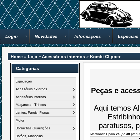
Login
Novidades
Informações
Especiais
Home
»
Loja
»
Acessórios internos
»
Kombi Clipper
Categorias
Liquidação
Peças e acess
Acessórios externos
Acessórios internos
Maçanetas, Trincos
Aqui temos Al
Lentes, Farois, Piscas
Estribinh
Motor
parafusos, p
Borrachas Guarnições
Mostrando
1
para
25
(de
39
produt
Botões, Manoplas