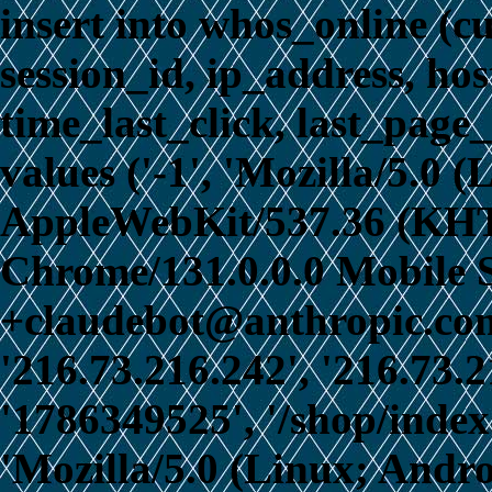
insert into whos_online (c
session_id, ip_address, ho
time_last_click, last_page_
values ('-1', 'Mozilla/5.0 
AppleWebKit/537.36 (KHT
Chrome/131.0.0.0 Mobile S
+claudebot@anthropic.com)
'216.73.216.242', '216.73.
'1786349525', '/shop/index
'Mozilla/5.0 (Linux; Andro