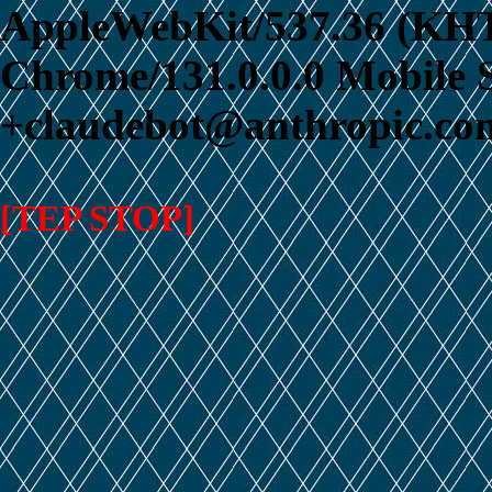
AppleWebKit/537.36 (KHT
Chrome/131.0.0.0 Mobile S
+claudebot@anthropic.com
[TEP STOP]