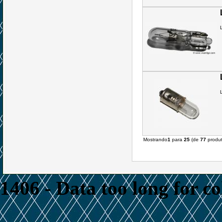
Mostrando
1
para
25
(de
77
produt
1406 - Data too long for c