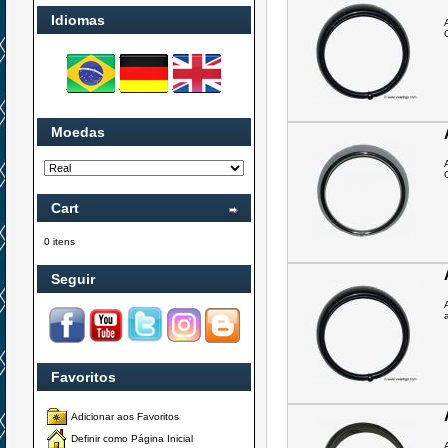
Idiomas
Moedas
Cart
0 itens
Seguir
Favoritos
Adicionar aos Favoritos
Definir como Página Inicial