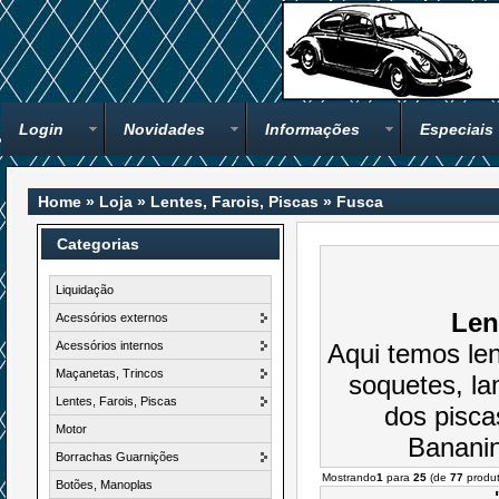
Login
Novidades
Informações
Especiais
Home
»
Loja
»
Lentes, Farois, Piscas
»
Fusca
Categorias
Liquidação
Len
Acessórios externos
Acessórios internos
Aqui temos lent
Maçanetas, Trincos
soquetes, la
Lentes, Farois, Piscas
dos pisca
Motor
Bananin
Borrachas Guarnições
Mostrando
1
para
25
(de
77
produt
Botões, Manoplas