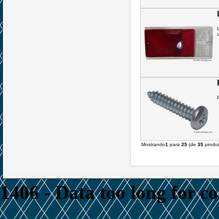
u
Mostrando
1
para
25
(de
35
produt
1406 - Data too long for c