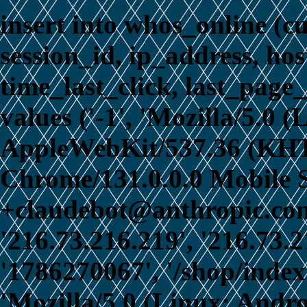
insert into whos_online (c
session_id, ip_address, ho
time_last_click, last_page_
values ('-1', 'Mozilla/5.0 
AppleWebKit/537.36 (KHT
Chrome/131.0.0.0 Mobile S
+claudebot@anthropic.com)
'216.73.216.219', '216.73.
'1786270067', '/shop/index
'Mozilla/5.0 (Linux; Andro