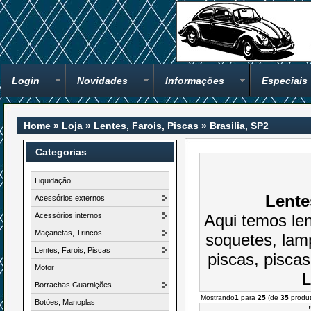
Login
Novidades
Informações
Especiais
Home
»
Loja
»
Lentes, Farois, Piscas
»
Brasilia, SP2
Categorias
Liquidação
Lente
Acessórios externos
Acessórios internos
Aqui temos lent
Maçanetas, Trincos
soquetes, lamp
Lentes, Farois, Piscas
piscas, pisca
Motor
L
Borrachas Guarnições
Mostrando
1
para
25
(de
35
produt
Botões, Manoplas