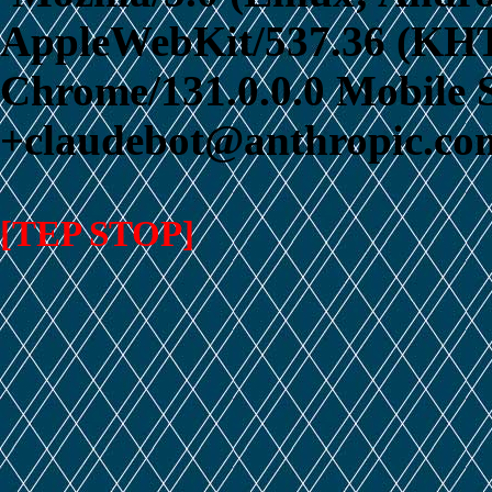
AppleWebKit/537.36 (KHT
Chrome/131.0.0.0 Mobile S
+claudebot@anthropic.com
[TEP STOP]