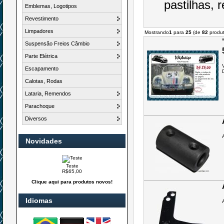
pastilhas, 
Emblemas, Logotipos
Revestimento
Limpadores
Mostrando
1
para
25
(de
82
produt
Suspensão Freios Câmbio
Parte Elétrica
Escapamento
Calotas, Rodas
Lataria, Remendos
Parachoque
Diversos
Novidades
Teste
R$65,00
Clique aqui para produtos novos!
Idiomas