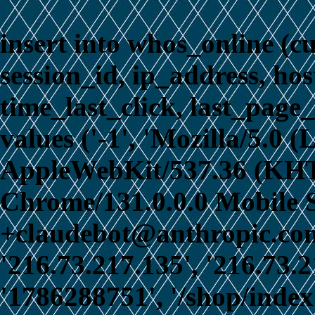
insert into whos_online (c
session_id, ip_address, ho
time_last_click, last_page_
values ('-1', 'Mozilla/5.0 
AppleWebKit/537.36 (KHT
Chrome/131.0.0.0 Mobile S
+claudebot@anthropic.com)
'216.73.217.135', '216.73.
'1786288751', '/shop/index