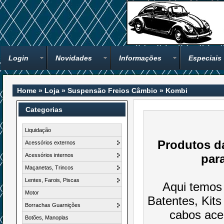
Login
Novidades
Informações
Especiais
Home
»
Loja
»
Suspensão Freios Câmbio
»
Kombi
Categorias
Liquidação
Produtos d
Acessórios externos
Acessórios internos
par
Maçanetas, Trincos
Lentes, Farois, Piscas
Aqui temos
Motor
Batentes, Kits
Borrachas Guarnições
cabos acel
Botões, Manoplas