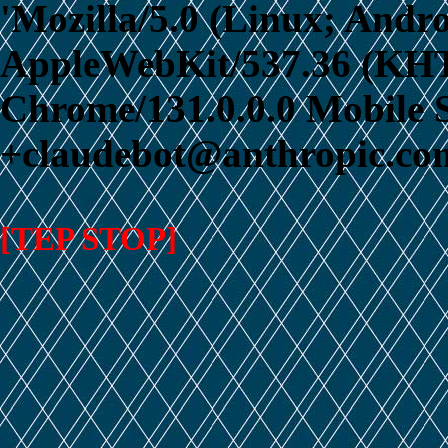
'Mozilla/5.0 (Linux; Andro
AppleWebKit/537.36 (KHT
Chrome/131.0.0.0 Mobile S
+claudebot@anthropic.com
[TEP STOP]