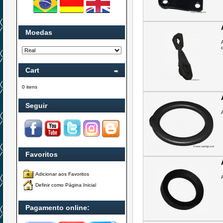
Moedas
Cart
0 itens
Seguir
Favoritos
Adicionar aos Favoritos
Definir como Página Inicial
Pagamento online: