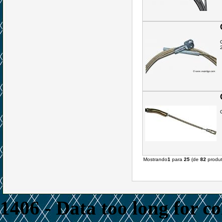
Mostrando
1
para
25
(de
82
produt
1406 - Data too long for c