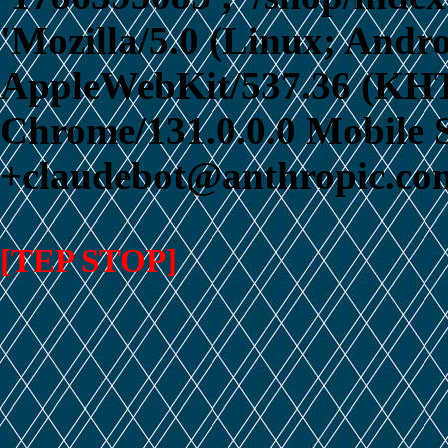
'Mozilla/5.0 (Linux; Andro
AppleWebKit/537.36 (KHT
Chrome/131.0.0.0 Mobile S
+claudebot@anthropic.com
[TEP STOP]