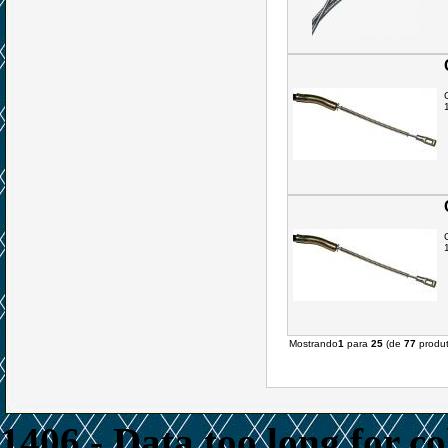
Mostrando
1
para
25
(de
77
produt
1406 - Data too long for c