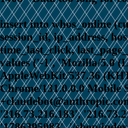
insert into whos_online (c
session_id, ip_address, ho
time_last_click, last_page_
values ('-1', 'Mozilla/5.0 
AppleWebKit/537.36 (KHT
Chrome/131.0.0.0 Mobile S
+claudebot@anthropic.com)
'216.73.216.183', '216.73.
'1786395083', '/shop/index