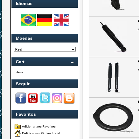
Idiomas
Moedas
Cart
0 itens
Seguir
Favoritos
Adicionar aos Favoritos
Definir como Página Inicial