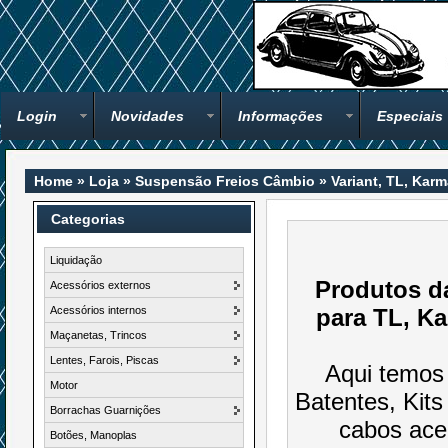
Login
Novidades
Informações
Especiais
Home
»
Loja
»
Suspensão Freios Câmbio
»
Variant, TL, Kar
Categorias
Liquidação
Produtos d
Acessórios externos
Acessórios internos
para TL, Ka
Maçanetas, Trincos
Lentes, Farois, Piscas
Aqui temos
Motor
Batentes, Kits
Borrachas Guarnições
cabos acel
Botões, Manoplas