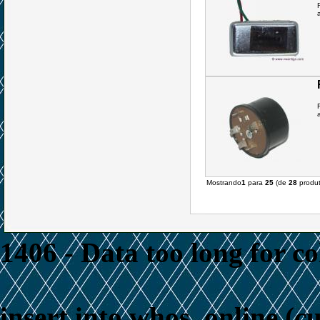
Mostrando
1
para
25
(de
28
produt
1406 - Data too long for c
insert into whos_online (c