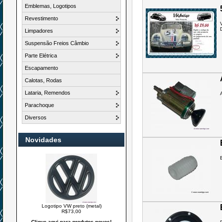
Emblemas, Logotipos
Revestimento
Limpadores
Suspensão Freios Câmbio
Parte Elétrica
Escapamento
Calotas, Rodas
Lataria, Remendos
Parachoque
Diversos
Novidades
Logotipo VW preto (metal)
R$73,00
Clique aqui para produtos novos!