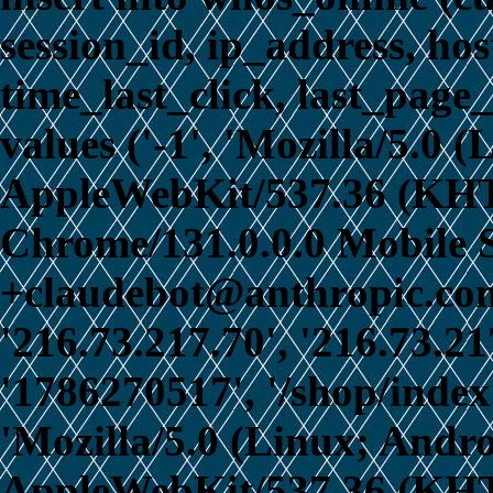
session_id, ip_address, ho
time_last_click, last_page_
values ('-1', 'Mozilla/5.0 
AppleWebKit/537.36 (KHT
Chrome/131.0.0.0 Mobile S
+claudebot@anthropic.com)
'216.73.217.70', '216.73.21
'1786270517', '/shop/index
'Mozilla/5.0 (Linux; Andro
AppleWebKit/537.36 (KHT