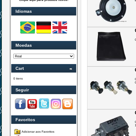
Idiomas
Moedas
Cart
0 itens
Seguir
Favoritos
Adicionar aos Favoritos