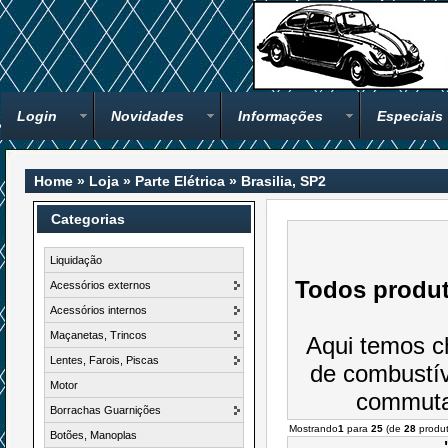
Login
Novidades
Informações
Especiais
Home
»
Loja
»
Parte Elétrica
»
Brasilia, SP2
Categorias
Liquidação
Todos produt
Acessórios externos
Acessórios internos
Maçanetas, Trincos
Aqui temos c
Lentes, Farois, Piscas
de combustív
Motor
commutad
Borrachas Guarnições
Mostrando
1
para
25
(de
28
produt
Botões, Manoplas