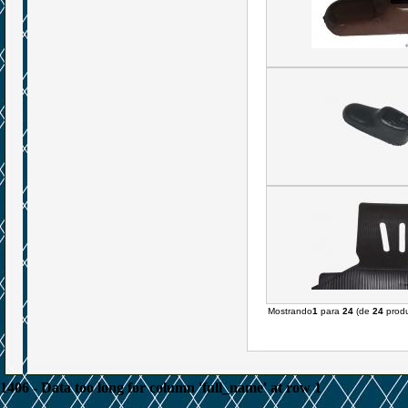
Mostrando
1
para
24
(de
24
produ
1406 - Data too long for column 'full_name' at row 1