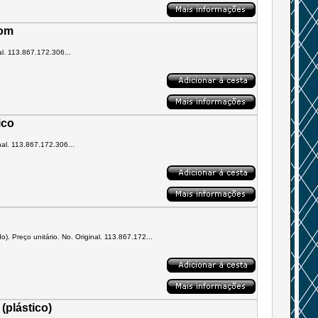
rom
al. 113.867.172.306...
ico
nal. 113.867.172.306...
. Preço unitário. No. Original. 113.867.172...
(plástico)