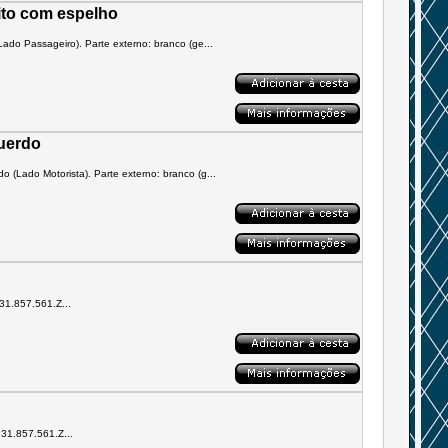
eito com espelho
Lado Passageiro). Parte externo: branco (ge...
querdo
o (Lado Motorista). Parte externo: branco (g...
131.857.561.Z...
131.857.561.Z...