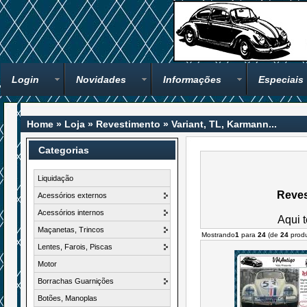
Login
Novidades
Informações
Especiais
Home
»
Loja
»
Revestimento
»
Variant, TL, Karmann...
Categorias
Liquidação
Reves
Acessórios externos
Acessórios internos
Aqui t
Maçanetas, Trincos
Mostrando
1
para
24
(de
24
produ
Lentes, Farois, Piscas
Motor
Borrachas Guarnições
Botões, Manoplas