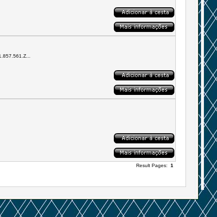
1.857.561.Z...
Result Pages:
1