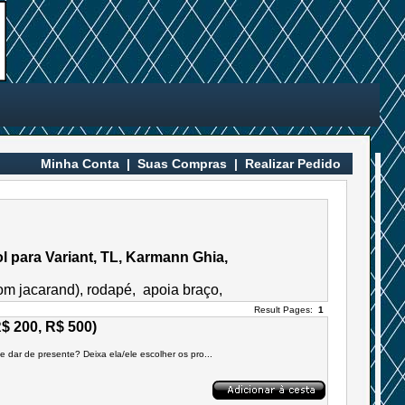
Minha Conta
|
Suas Compras
|
Realizar Pedido
l para Variant, TL, Karmann Ghia,
 com jacarand), rodapé, apoia braço,
Result Pages:
1
R$ 200, R$ 500)
dar de presente? Deixa ela/ele escolher os pro...