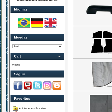
Idiomas
Moedas
Cart
0 itens
Seguir
Favoritos
Adicionar aos Favoritos