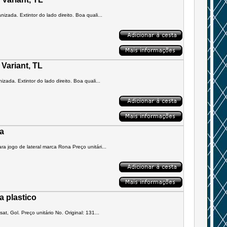
izada. Extintor do lado direito. Boa quali...
 Variant, TL
zada. Extintor do lado direito. Boa quali...
ia
ra jogo de lateral marca Rona Preço unitári...
a plastico
at, Gol. Preço unitário No. Original: 131...