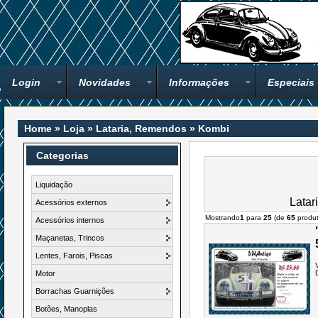
Login
Novidades
Informações
Especiais
Home
»
Loja
»
Lataria, Remendos
»
Kombi
Categorias
Liquidação
Latar
Acessórios externos
Mostrando
1
para
25
(de
65
produt
Acessórios internos
Maçanetas, Trincos
Lentes, Farois, Piscas
Motor
Borrachas Guarnições
Botões, Manoplas