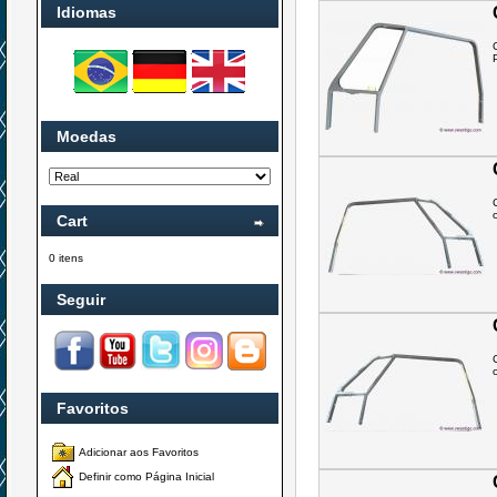
Idiomas
Moedas
o
Cart
0 itens
Seguir
o
Favoritos
Adicionar aos Favoritos
Definir como Página Inicial