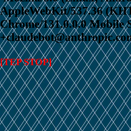
AppleWebKit/537.36 (KHT
Chrome/131.0.0.0 Mobile S
+claudebot@anthropic.com
[TEP STOP]