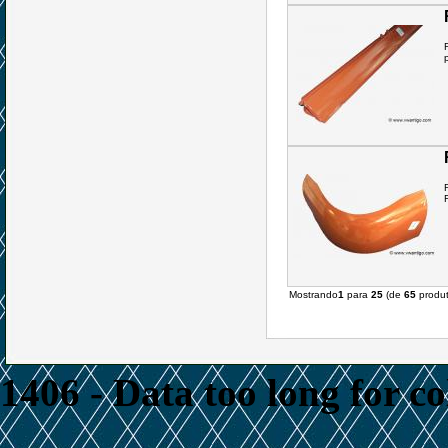
Mostrando
1
para
25
(de
65
produt
1406 - Data too long for c