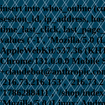
insert into whos_online (c
session_id, ip_address, ho
time_last_click, last_page_
values ('-1', 'Mozilla/5.0 
AppleWebKit/537.36 (KHT
Chrome/131.0.0.0 Mobile S
+claudebot@anthropic.com)
'216.73.216.153', '216.73.
'1786288411', '/shop/index
'Mozilla/5.0 (Linux; Andro