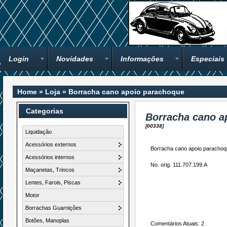
Login
Novidades
Informações
Especiais
Home
»
Loja
»
Borracha cano apoio parachoque
Categorias
Borracha cano a
[00338]
Liquidação
Acessórios externos
Borracha cano apoio parachoq
Acessórios internos
No. orig. 111.707.199.A
Maçanetas, Trincos
Lentes, Farois, Piscas
Motor
Borrachas Guarnições
Botões, Manoplas
Comentários Atuais: 2