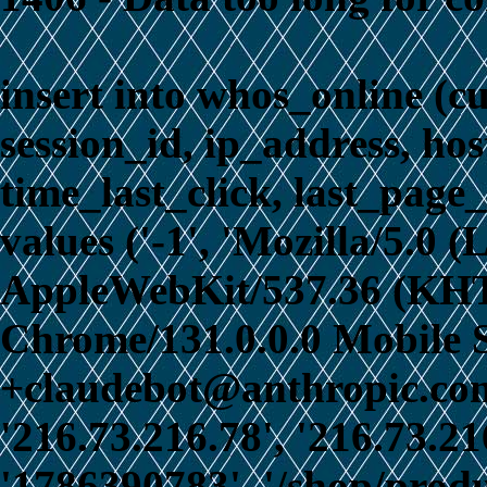
insert into whos_online (c
session_id, ip_address, ho
time_last_click, last_page_
values ('-1', 'Mozilla/5.0 
AppleWebKit/537.36 (KHT
Chrome/131.0.0.0 Mobile S
+claudebot@anthropic.com)
'216.73.216.78', '216.73.21
'1786390783', '/shop/prod