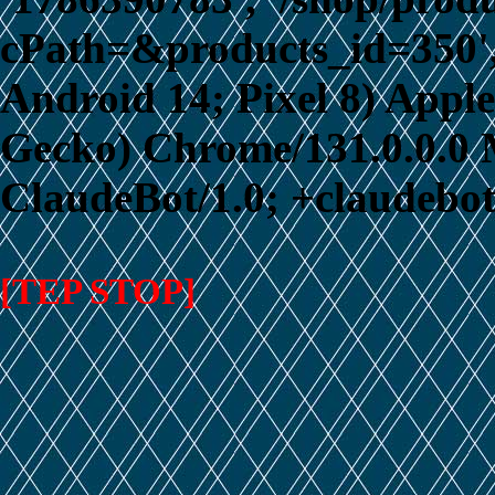
cPath=&products_id=350', '
Android 14; Pixel 8) App
Gecko) Chrome/131.0.0.0 M
ClaudeBot/1.0; +claudebo
[TEP STOP]