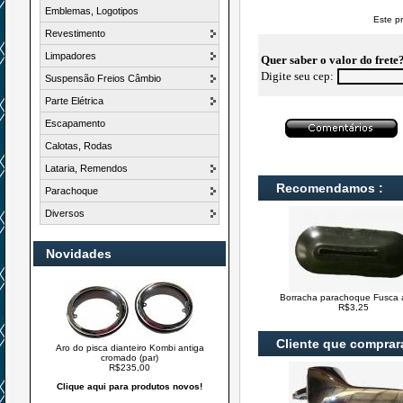
Emblemas, Logotipos
Este p
Revestimento
Limpadores
Quer saber o valor do frete
Digite seu cep:
Suspensão Freios Câmbio
Parte Elétrica
Escapamento
Calotas, Rodas
Lataria, Remendos
Recomendamos :
Parachoque
Diversos
Novidades
Borracha parachoque Fusca 
R$3,25
Cliente que compra
Aro do pisca dianteiro Kombi antiga
cromado (par)
R$235,00
Clique aqui para produtos novos!