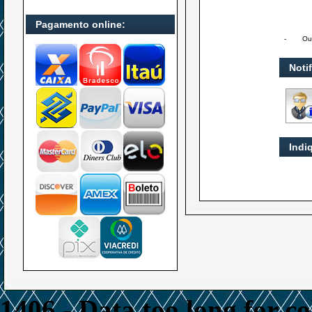
Pagamento online:
-
Ou
Noti
Indi
1406 - Data too long for c