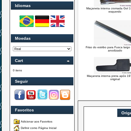
Idiomas
Maçaneta interna cromada Gol 
esquerdo
Moedas
Friso do estribo para Fusca largo 
anodizado
Cart
0 itens
Maçaneta interna preta após 197
original
Seguir
Favoritos
Orig
Adicionar aos Favoritos
Definir como Página Inicial