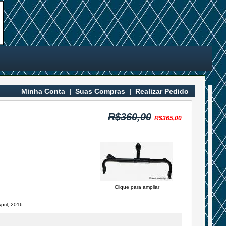
Minha Conta
|
Suas Compras
|
Realizar Pedido
R$360,00
R$365,00
Clique para ampliar
pril, 2016.