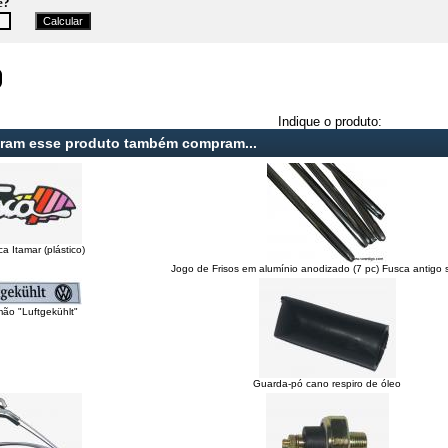
e?
Indique o produto:
aram esse produto também compram...
 Itamar (plástico)
Jogo de Frisos em alumínio anodizado (7 pc) Fusca antigo
ão "Luftgekühlt"
Guarda-pó cano respiro de óleo