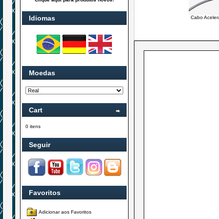
Idiomas
Cabo Aceler
Moedas
Cart
0 itens
Seguir
Favoritos
Adicionar aos Favoritos