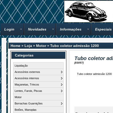
Login
Novidades
Informações
Especiais
Home
»
Loja
»
Motor
»
Tubo coletor admissão 1200
Categorias
Tubo coletor a
[03057]
Liquidação
Acessórios externos
Tubo coletor admissão 1200
Acessórios internos
Maçanetas, Trincos
Lentes, Farois, Piscas
Motor
Borrachas Guarnições
Botões, Manoplas