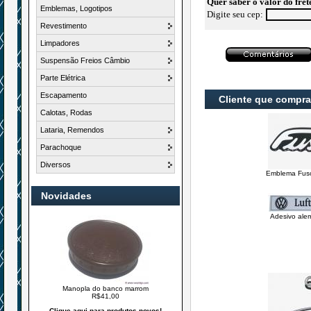
Quer saber o valor do fret
Emblemas, Logotipos
Digite seu cep:
Revestimento
Limpadores
Suspensão Freios Câmbio
Parte Elétrica
Escapamento
Cliente que compr
Calotas, Rodas
Lataria, Remendos
Parachoque
Diversos
Emblema Fusca
Novidades
Adesivo alem
Manopla do banco marrom
R$41,00
Clique aqui para produtos novos!