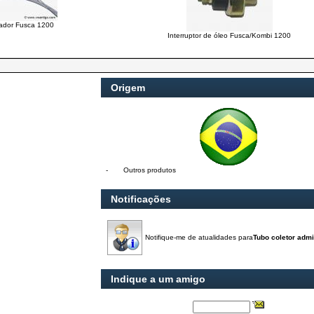
ador Fusca 1200
Interruptor de óleo Fusca/Kombi 1200
Origem
-
Outros produtos
Notificações
Notifique-me de atualidades para
Tubo coletor adm
Indique a um amigo