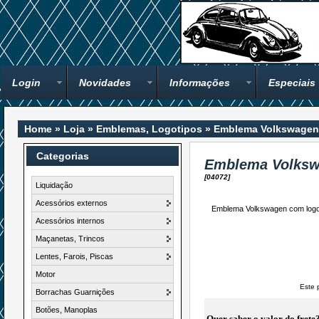
Login
Novidades
Informações
Especiais
Home
»
Loja
»
Emblemas, Logotipos
»
Emblema Volkswagen 
Categorias
Emblema Volkswa
[04072]
Liquidação
Acessórios externos
Emblema Volkswagen com logot
Acessórios internos
Maçanetas, Trincos
Lentes, Farois, Piscas
Motor
Este 
Borrachas Guarnições
Botões, Manoplas
Quer saber o valor do frete