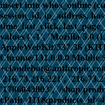
insert into whos_online (c
session_id, ip_address, ho
time_last_click, last_page_
values ('-1', 'Mozilla/5.0 
AppleWebKit/537.36 (KHT
Chrome/131.0.0.0 Mobile S
+claudebot@anthropic.com)
'216.73.216.221', '216.73.
'1786043003', '/shop/prod
cPath=111&products_id=465