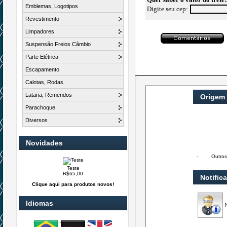
Emblemas, Logotipos
Digite seu cep:
Revestimento
Limpadores
Suspensão Freios Câmbio
Parte Elétrica
Escapamento
Calotas, Rodas
Lataria, Remendos
Origem
Parachoque
Diversos
Novidades
-
Outros
Teste
R$65,00
Notific
Clique aqui para produtos novos!
Idiomas