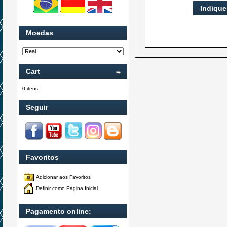
Indique
Moedas
Cart
0 itens
Seguir
Favoritos
Adicionar aos Favoritos
Definir como Página Inicial
Pagamento online: