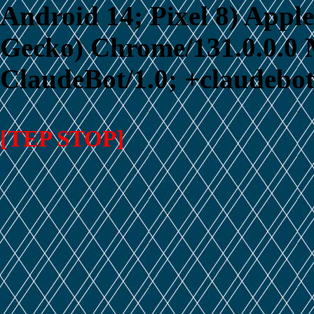
Android 14; Pixel 8) App
Gecko) Chrome/131.0.0.0 M
ClaudeBot/1.0; +claudebo
[TEP STOP]