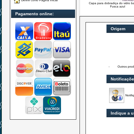
Definir como Página Inicial
Capa para dobradiça do vidro b
Fusca azul
Pagamento online:
Origem
-
Outros prod
Notificaçõ
Notifi
Indique a 