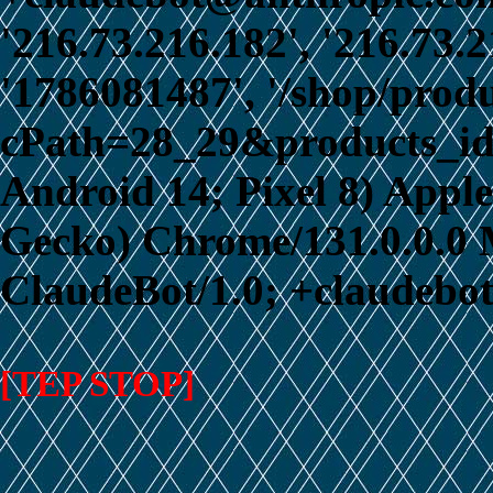
'216.73.216.182', '216.73.
'1786081487', '/shop/prod
cPath=28_29&products_id=2
Android 14; Pixel 8) App
Gecko) Chrome/131.0.0.0 M
ClaudeBot/1.0; +claudebo
[TEP STOP]