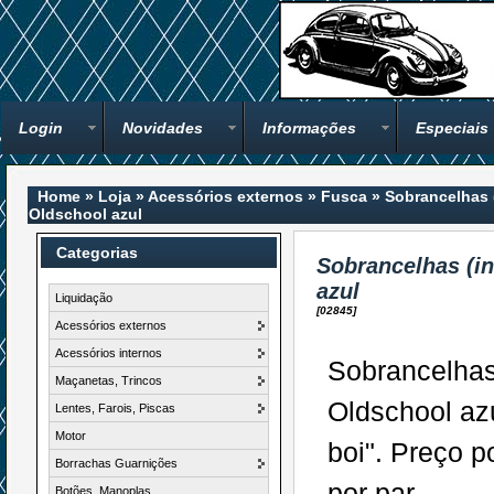
Login
Novidades
Informações
Especiais
Home
»
Loja
»
Acessórios externos
»
Fusca
»
Sobrancelhas (
Oldschool azul
Categorias
Sobrancelhas (in
azul
Liquidação
[02845]
Acessórios externos
Acessórios internos
Sobrancelhas 
Maçanetas, Trincos
Oldschool azu
Lentes, Farois, Piscas
Motor
boi". Preço 
Borrachas Guarnições
por par.
Botões, Manoplas