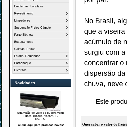
Emblemas, Logotipos
Revestimento
No Brasil, a
Limpadores
Suspensão Freios Câmbio
que a viseira
Parte Elétrica
acúmulo de n
Escapamento
Calotas, Rodas
surgiu com a
Lataria, Remendos
concentrar o 
Parachoque
Diversos
dispersão da 
chuva, neve 
Novidades
Este produ
Guarnição do vidro do quebra-vento
Fusca, Brasilia, Variant, TL
R$22,50
Quer saber o valor do frete
Clique aqui para produtos novos!