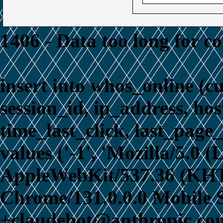
1406 - Data too long for c
insert into whos_online (c
session_id, ip_address, ho
time_last_click, last_page_
values ('-1', 'Mozilla/5.0 
AppleWebKit/537.36 (KHT
Chrome/131.0.0.0 Mobile S
+claudebot@anthropic.com)