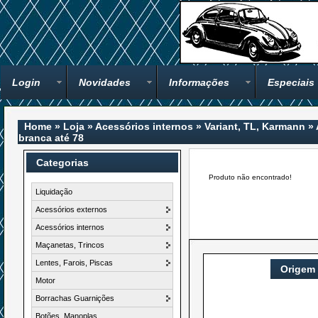
Login
Novidades
Informações
Especiais
Home
»
Loja
»
Acessórios internos
»
Variant, TL, Karmann
»
branca até 78
Categorias
Produto não encontrado!
Liquidação
Acessórios externos
Acessórios internos
Maçanetas, Trincos
Lentes, Farois, Piscas
Origem
Motor
Borrachas Guarnições
Botões, Manoplas