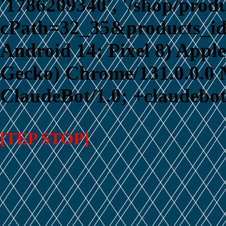
'1786209340', '/shop/prod
cPath=32_35&products_id=3
Android 14; Pixel 8) App
Gecko) Chrome/131.0.0.0 M
ClaudeBot/1.0; +claudebo
[TEP STOP]