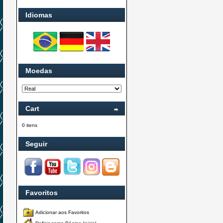
Idiomas
Moedas
Cart
0 itens
Seguir
Favoritos
Adicionar aos Favoritos