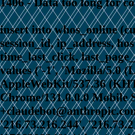
1406 - Data too long for c
insert into whos_online (c
session_id, ip_address, ho
time_last_click, last_page_
values ('-1', 'Mozilla/5.0 
AppleWebKit/537.36 (KHT
Chrome/131.0.0.0 Mobile S
+claudebot@anthropic.com)
'216.73.216.244', '216.73.