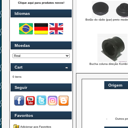
Clique aqui para produtos novos!
Idiomas
Botão do rádio (par) preto mod
Moedas
Bucha coluna direção Kombi
Cart
0 itens
Origem
Seguir
Favoritos
-
Outros pr
Adicionar aos Favoritos