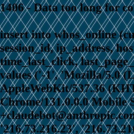
1406 - Data too long for c
insert into whos_online (c
session_id, ip_address, ho
time_last_click, last_page_
values ('-1', 'Mozilla/5.0 
AppleWebKit/537.36 (KHT
Chrome/131.0.0.0 Mobile S
+claudebot@anthropic.com)
'216.73.216.23', '216.73.21