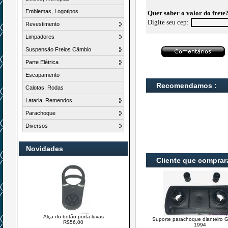
Emblemas, Logotipos
Quer saber o valor do frete
Digite seu cep:
Revestimento
Limpadores
Suspensão Freios Câmbio
Parte Elétrica
Escapamento
Recomendamos :
Calotas, Rodas
Lataria, Remendos
Parachoque
Diversos
Novidades
Cliente que compra
Alça do botão porta luvas
Suporte parachoque dianteiro G
R$56,00
1994