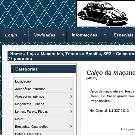
Login
Novidades
Informações
Especiais
Home
»
Loja
»
Maçanetas, Trincos
»
Brasilia, SP2
»
Calço da
77 pequeno
Categorias
Calço da maçane
[00198]
Liquidação
Acessórios externos
Calço da maçaneta ext. Fusca 
Variant II e Brasilia grande,não
Acessórios internos
Preço unitário.
Maçanetas, Trincos
No. Original: 111.837.211.C
Lentes, Farois, Piscas
Motor
Borrachas Guarnições
Este prod
Botões, Manoplas