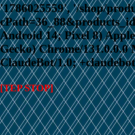
'1786025559', '/shop/prod
cPath=36_88&products_id=2
Android 14; Pixel 8) App
Gecko) Chrome/131.0.0.0 M
ClaudeBot/1.0; +claudebo
[TEP STOP]