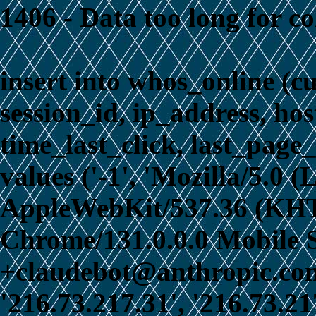
1406 - Data too long for c
insert into whos_online (c
session_id, ip_address, ho
time_last_click, last_page_
values ('-1', 'Mozilla/5.0 
AppleWebKit/537.36 (KHT
Chrome/131.0.0.0 Mobile S
+claudebot@anthropic.com)
'216.73.217.31', '216.73.21