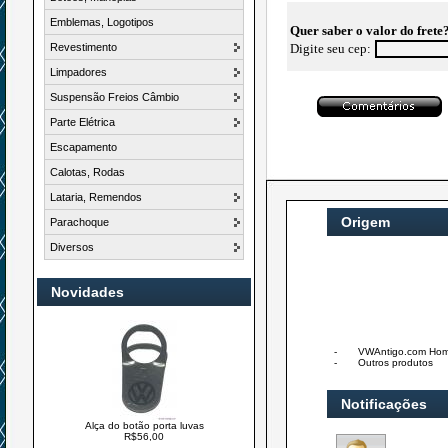
Emblemas, Logotipos
Quer saber o valor do frete
Revestimento
Digite seu cep:
Limpadores
Suspensão Freios Câmbio
Parte Elétrica
Escapamento
Calotas, Rodas
Lataria, Remendos
Origem
Parachoque
Diversos
Novidades
-
VWAntigo.com Ho
-
Outros produtos
Notificações
Alça do botão porta luvas
R$56,00