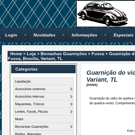
Login
Novidades
Informações
Especiais
Home
»
Loja
»
Borrachas Guarnições
»
Fusca
»
Guarnição d
Fusca, Brasilia, Variant, TL
Categorias
Guarnição do vid
Variant, TL
Liquidação
[04066]
Acessórios externos
Acessórios internos
Guarnição do vidro do quebra-ve
do quebra-vento. Compriment
Maçanetas, Trincos
Lentes, Farois, Piscas
Motor
Borrachas Guarnições
Este 
Botões, Manoplas