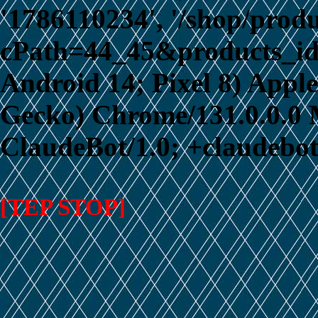
'1786110234', '/shop/prod
cPath=44_45&products_id=4
Android 14; Pixel 8) App
Gecko) Chrome/131.0.0.0 M
ClaudeBot/1.0; +claudebo
[TEP STOP]