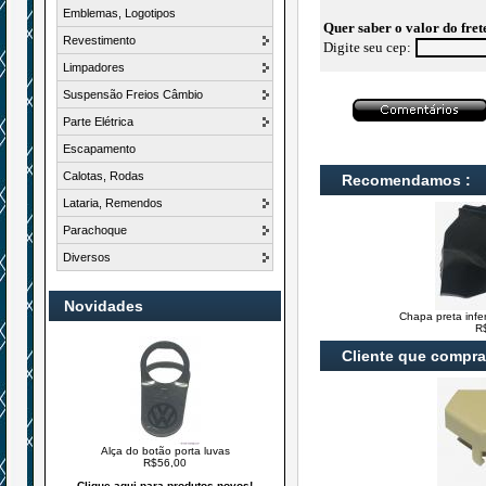
Emblemas, Logotipos
Quer saber o valor do fret
Revestimento
Digite seu cep:
Limpadores
Suspensão Freios Câmbio
Parte Elétrica
Escapamento
Calotas, Rodas
Recomendamos :
Lataria, Remendos
Parachoque
Diversos
Novidades
Chapa preta infer
R
Cliente que compr
Alça do botão porta luvas
R$56,00
Clique aqui para produtos novos!