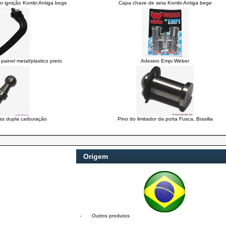
r ignição Kombi Antiga bege
Capa chave de seta Kombi Antiga bege
painel metal/plastico preto
Adesivo Empi Weber
as dupla carburação
Pino do limitador da porta Fusca, Brasilia
Origem
-
Outros produtos