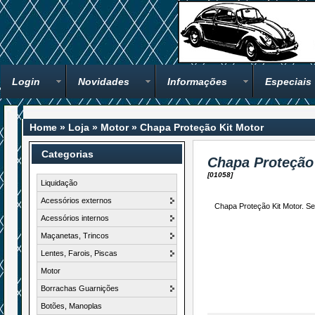
Login
Novidades
Informações
Especiais
Home
»
Loja
»
Motor
»
Chapa Proteção Kit Motor
Categorias
Chapa Proteção
[01058]
Liquidação
Acessórios externos
Chapa Proteção Kit Motor. S
Acessórios internos
Maçanetas, Trincos
Lentes, Farois, Piscas
Motor
Borrachas Guarnições
Botões, Manoplas