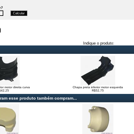
e?
Indique o produto:
ior motor direita curva
Chapa preta inferior motor esquerda
$42,25
R$52,75
aram esse produto também compram...