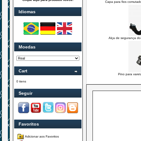
Capa para fios comutado
Idiomas
Alça de segurança do 
Moedas
Cart
Pino para varet
0 itens
Seguir
Favoritos
Adicionar aos Favoritos