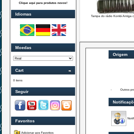
Clique aqui para produtos novos!
Idiomas
Tampa do rádio Kombi Antiga 
Moedas
Origem
Cart
0 itens
-
Outros pr
Seguir
Notificaç
Noti
Favoritos
Adicionar aos Favoritos