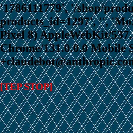
'1786111779', '/shop/prod
products_id=1297', '', 'Mo
Pixel 8) AppleWebKit/537
Chrome/131.0.0.0 Mobile S
+claudebot@anthropic.com
[TEP STOP]