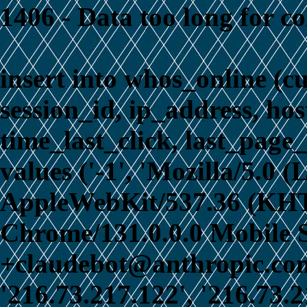
1406 - Data too long for c
insert into whos_online (c
session_id, ip_address, ho
time_last_click, last_page_
values ('-1', 'Mozilla/5.0 
AppleWebKit/537.36 (KHT
Chrome/131.0.0.0 Mobile S
+claudebot@anthropic.com)
'216.73.217.122', '216.73.2