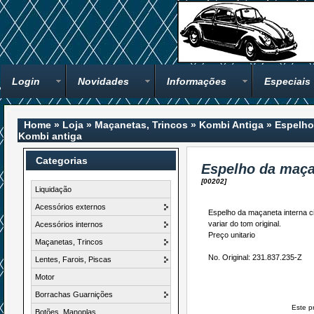
Login
Novidades
Informações
Especiais
Home
»
Loja
»
Maçanetas, Trincos
»
Kombi Antiga
»
Espelho
Kombi antiga
Categorias
Espelho da maça
[00202]
Liquidação
Acessórios externos
Espelho da maçaneta interna ci
variar do tom original.
Acessórios internos
Preço unitario
Maçanetas, Trincos
No. Original: 231.837.235-Z
Lentes, Farois, Piscas
Motor
Borrachas Guarnições
Este p
Botões, Manoplas