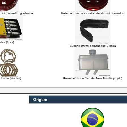
luminio vermelho graduada
Polia do dínamo esportivo de aluminio vermelho
elas (4pcs)
Suporte lateral parachoque Brasilia
câmbio (simples)
Reservatório de óleo de Freio Brasilia (duplo)
Origem