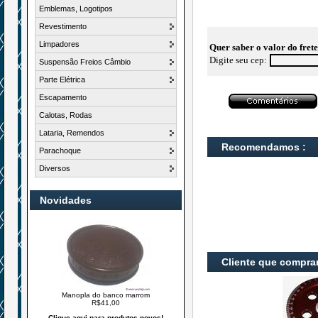
Emblemas, Logotipos
Revestimento
Limpadores
Quer saber o valor do fret
Digite seu cep:
Suspensão Freios Câmbio
Parte Elétrica
Escapamento
Calotas, Rodas
Lataria, Remendos
Recomendamos :
Parachoque
Diversos
Novidades
Cliente que compra
Manopla do banco marrom
R$41,00
Clique aqui para produtos novos!