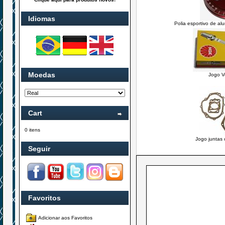
Idiomas
Polia esportivo de a
Moedas
Jogo V
Cart
0 itens
Jogo juntas 
Seguir
Favoritos
Adicionar aos Favoritos