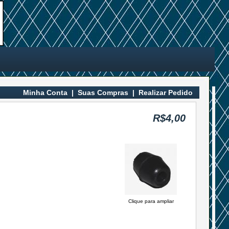
Minha Conta
|
Suas Compras
|
Realizar Pedido
R$4,00
Clique para ampliar