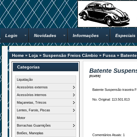
Login
Novidades
Informações
Especiais
Home
»
Loja
»
Suspensão Freios Câmbio
»
Fusca
»
Batente
Categorias
Batente Suspens
[01459]
Liquidação
Acessórios externos
Batente Suspensão traseira Fus
Acessórios internos
No. Original: 113.501.813
Maçanetas, Trincos
Lentes, Farois, Piscas
Motor
Borrachas Guarnições
Botões, Manoplas
Comentários Atuais: 1