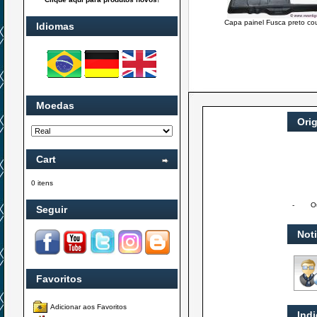
Capa painel Fusca preto co
Idiomas
Moedas
Ori
Cart
0 itens
-
O
Seguir
Not
Favoritos
Adicionar aos Favoritos
Ind