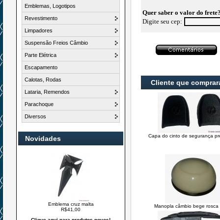
Emblemas, Logotipos
Quer saber o valor do frete
Revestimento
Digite seu cep:
Limpadores
Suspensão Freios Câmbio
Parte Elétrica
Escapamento
Calotas, Rodas
Cliente que compra
Lataria, Remendos
Parachoque
Diversos
Capa do cinto de segurança pre
Novidades
Emblema cruz malta
Manopla câmbio bege rosca
R$41,00
Clique aqui para produtos novos!