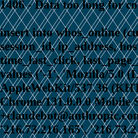
1406 - Data too long for c
insert into whos_online (c
session_id, ip_address, ho
time_last_click, last_page_
values ('-1', 'Mozilla/5.0 
AppleWebKit/537.36 (KHT
Chrome/131.0.0.0 Mobile S
+claudebot@anthropic.com)
'216.73.216.165', '216.73.