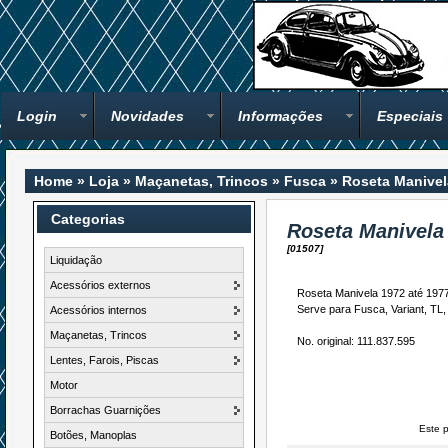
Login
Novidades
Informações
Especiais
Home
»
Loja
»
Maçanetas, Trincos
»
Fusca
»
Roseta Manivel
Categorias
Roseta Manivela
[01507]
Liquidação
Acessórios externos
Roseta Manivela 1972 até 1977.
Serve para Fusca, Variant, TL,
Acessórios internos
Maçanetas, Trincos
No. original: 111.837.595
Lentes, Farois, Piscas
Motor
Borrachas Guarnições
Este 
Botões, Manoplas