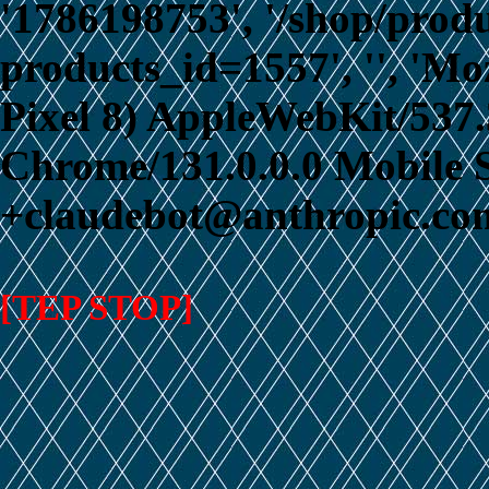
'1786198753', '/shop/prod
products_id=1557', '', 'Mo
Pixel 8) AppleWebKit/537
Chrome/131.0.0.0 Mobile S
+claudebot@anthropic.com
[TEP STOP]