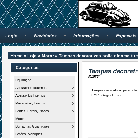
Login
Novidades
Informações
Especiais
Home
»
Loja
»
Motor
»
Tampas decorativas polia dinamo fu
Categorias
Tampas decorati
[01575]
Liquidação
Acessórios externos
Tampas decorativas para polia 
EMPI. Original Empi
Acessórios internos
Maçanetas, Trincos
Lentes, Farois, Piscas
Motor
Borrachas Guarnições
Este 
Botões, Manoplas