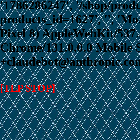
'1786286247', '/shop/prod
products_id=1627', '', 'Mo
Pixel 8) AppleWebKit/537
Chrome/131.0.0.0 Mobile S
+claudebot@anthropic.com
[TEP STOP]