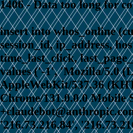
1406 - Data too long for c
insert into whos_online (c
session_id, ip_address, ho
time_last_click, last_page_
values ('-1', 'Mozilla/5.0 
AppleWebKit/537.36 (KHT
Chrome/131.0.0.0 Mobile S
+claudebot@anthropic.com)
'216.73.216.84', '216.73.21