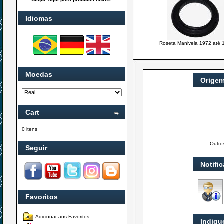
Idiomas
Roseta Manivela 1972 até 
Moedas
Orige
Cart
0 itens
-
Outro
Seguir
Notifi
Favoritos
Adicionar aos Favoritos
Indiqu