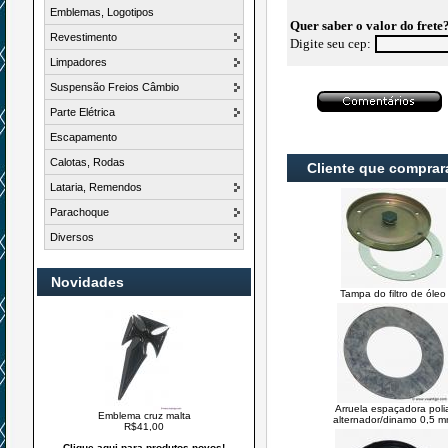
Emblemas, Logotipos
Quer saber o valor do frete
Revestimento
Digite seu cep:
Limpadores
Suspensão Freios Câmbio
Parte Elétrica
Escapamento
Calotas, Rodas
Cliente que compra
Lataria, Remendos
Parachoque
Diversos
Novidades
Tampa do filtro de óleo
Arruela espaçadora poli
Emblema cruz malta
alternador/dinamo 0,5 
R$41,00
Clique aqui para produtos novos!