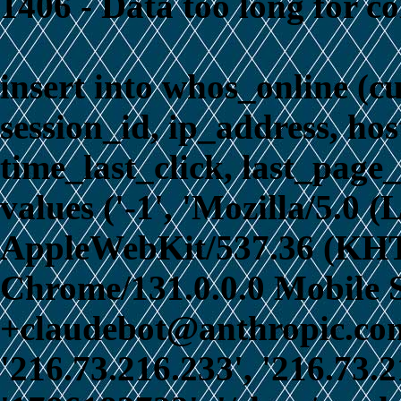
1406 - Data too long for c
insert into whos_online (c
session_id, ip_address, ho
time_last_click, last_page_
values ('-1', 'Mozilla/5.0 
AppleWebKit/537.36 (KHT
Chrome/131.0.0.0 Mobile S
+claudebot@anthropic.com)
'216.73.216.233', '216.73.