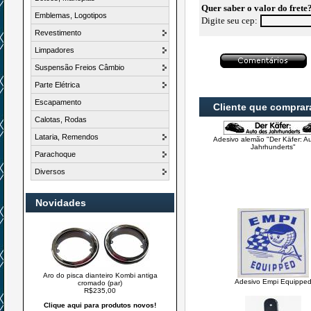
Quer saber o valor do frete
Emblemas, Logotipos
Digite seu cep:
Revestimento
Limpadores
Suspensão Freios Câmbio
Parte Elétrica
Escapamento
Cliente que compra
Calotas, Rodas
Lataria, Remendos
Adesivo alemão "Der Käfer: A
Jahrhunderts"
Parachoque
Diversos
Novidades
Aro do pisca dianteiro Kombi antiga
Adesivo Empi Equippe
cromado (par)
R$235,00
Clique aqui para produtos novos!