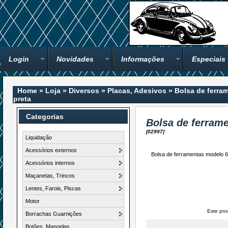
Login
Novidades
Informações
Especiais
Home
»
Loja
»
Diversos
»
Placas, Adesivos
»
Bolsa de ferra
preta
Categorias
Bolsa de ferram
[02997]
Liquidação
Acessórios externos
Bolsa de ferramentas modelo 6
Acessórios internos
Maçanetas, Trincos
Lentes, Farois, Piscas
Motor
Este pro
Borrachas Guarnições
Botões, Manoplas