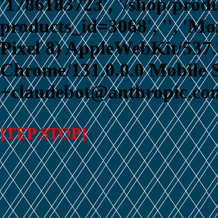
'1786183723', '/shop/prod
products_id=3068', '', 'Mo
Pixel 8) AppleWebKit/537
Chrome/131.0.0.0 Mobile S
+claudebot@anthropic.com
[TEP STOP]