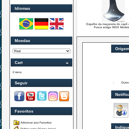
Idiomas
Espelho da maçaneta do capô d
Fusca antigo INOX Model
Moedas
Orige
Cart
0 itens
Seguir
-
Outro
Notifi
Favoritos
Adicionar aos Favoritos
Indiqu
Definir como Página Inicial