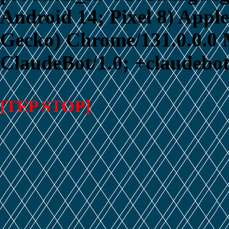
Android 14; Pixel 8) App
Gecko) Chrome/131.0.0.0 M
ClaudeBot/1.0; +claudebo
[TEP STOP]