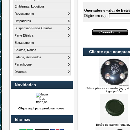
Emblemas, Logotipos
Quer saber o valor do frete
Revestimento
Digite seu cep:
Limpadores
Suspensão Freios Câmbio
Parte Elétrica
Escapamento
Calotas, Rodas
Cliente que compra
Lataria, Remendos
Parachoque
Diversos
Novidades
Calota plástica cromada (jogo) 4
logotipo VW
Teste
R$65,00
Clique aqui para produtos novos!
Idiomas
Botão do painel Porta-lu