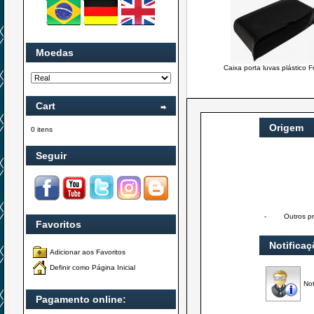
Moedas
Caixa porta luvas plástico 
Cart
Origem
0 itens
Seguir
-
Outros p
Favoritos
Notifica
Adicionar aos Favoritos
Definir como Página Inicial
Not
Pagamento online: