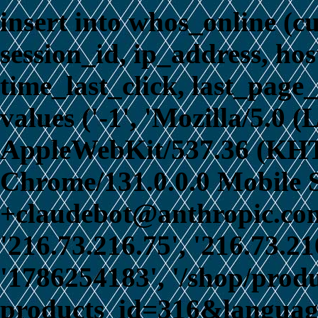
insert into whos_online (c
session_id, ip_address, ho
time_last_click, last_page_
values ('-1', 'Mozilla/5.0 
AppleWebKit/537.36 (KHT
Chrome/131.0.0.0 Mobile S
+claudebot@anthropic.com)
'216.73.216.75', '216.73.21
'1786254183', '/shop/prod
products_id=316&language=