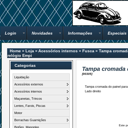
Login
Novidades
Informações
Especiais
Home
»
Loja
»
Acessórios internos
»
Fusca
»
Tampa cromada
relógio Empi
Categorias
Tampa cromada d
[00305]
Liquidação
Acessórios externos
Tampa cromada do painel para 
Lado direito
Acessórios internos
Maçanetas, Trincos
Lentes, Farois, Piscas
Motor
Borrachas Guarnições
Este p
Botões, Manoplas