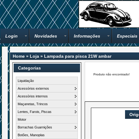
Login
Novidades
Informações
Especiais
Home
»
Loja
»
Lampada para pisca 21W ambar
Categorias
Produto não encontrado!
Liquidação
Acessórios externos
Acessórios internos
Maçanetas, Trincos
Lentes, Farois, Piscas
Ori
Motor
Borrachas Guarnições
Botões, Manoplas