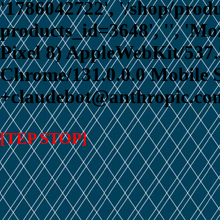
'1786042722', '/shop/prod
products_id=3648', '', 'Mo
Pixel 8) AppleWebKit/537
Chrome/131.0.0.0 Mobile S
+claudebot@anthropic.com
[TEP STOP]