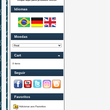
Idiomas
Moedas
Cart
0 itens
Seguir
Favoritos
Adicionar aos Favoritos