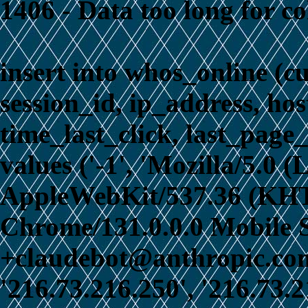
1406 - Data too long for c
insert into whos_online (c
session_id, ip_address, ho
time_last_click, last_page_
values ('-1', 'Mozilla/5.0 
AppleWebKit/537.36 (KHT
Chrome/131.0.0.0 Mobile S
+claudebot@anthropic.com)
'216.73.216.250', '216.73.