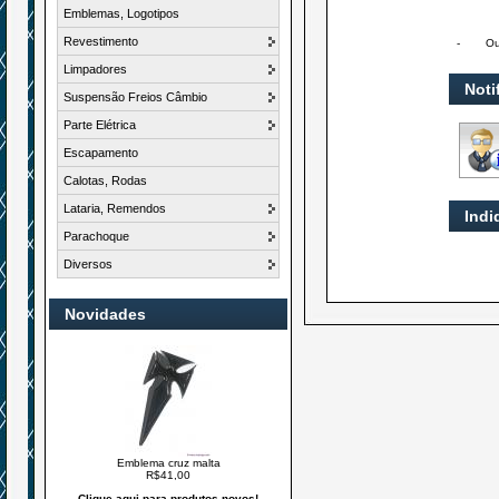
Emblemas, Logotipos
Revestimento
-
Ou
Limpadores
Noti
Suspensão Freios Câmbio
Parte Elétrica
Escapamento
Calotas, Rodas
Lataria, Remendos
Indi
Parachoque
Diversos
Novidades
Emblema cruz malta
R$41,00
Clique aqui para produtos novos!