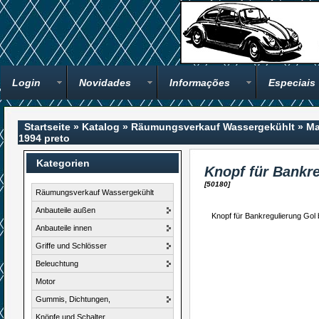
Login
Novidades
Informações
Especiais
Startseite
»
Katalog
»
Räumungsverkauf Wassergekühlt
»
Ma
1994 preto
Kategorien
Knopf für Bankr
[50180]
Räumungsverkauf Wassergekühlt
Anbauteile außen
Knopf für Bankregulierung Gol
Anbauteile innen
Griffe und Schlösser
Beleuchtung
Motor
Gummis, Dichtungen,
Knöpfe und Schalter