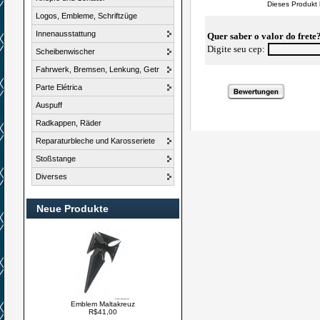
Dieses Produkt
Logos, Embleme, Schriftzüge
Innenausstattung
Quer saber o valor do frete
Digite seu cep:
Scheibenwischer
Fahrwerk, Bremsen, Lenkung, Getr
Parte Elétrica
Auspuff
Radkappen, Räder
Reparaturbleche und Karosseriete
Stoßstange
Diverses
Neue Produkte
Emblem Maltakreuz
R$41,00