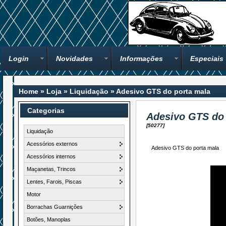
Login
Novidades
Informações
Especiais
Home
»
Loja
»
Liquidação
»
Adesivo GTS do porta mala
Categorias
Adesivo GTS do 
[50277]
Liquidação
Acessórios externos
Adesivo GTS do porta mala
Acessórios internos
Maçanetas, Trincos
Lentes, Farois, Piscas
Motor
Borrachas Guarnições
Botões, Manoplas