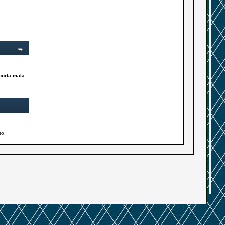
porta mala
to.