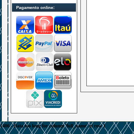
Pagamento online:
1406 - Data too long for column 'full_name' at row 1