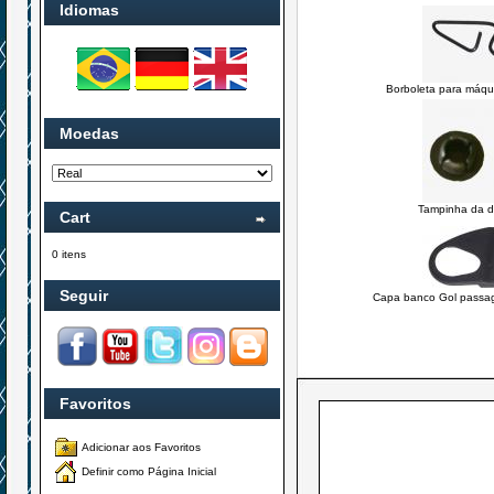
Idiomas
Borboleta para máqui
Moedas
Tampinha da d
Cart
0 itens
Seguir
Capa banco Gol passag
Favoritos
Adicionar aos Favoritos
Definir como Página Inicial