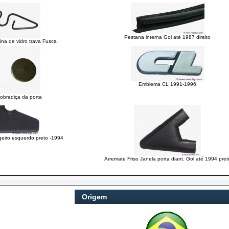
Pestana interna Gol até 1987 direito
na de vidro trava Fusca
Emblema CL 1991-1996
obradiça da porta
eiro esquerdo preto -1994
Arremate Friso Janela porta diant. Gol até 1994 pret
Origem