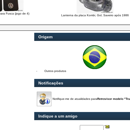
para Fusca (jogo de 4)
Lanterna da placa Kombi, Gol, Saveiro após 1986
Origem
-
Outros produtos
Notificações
Notifique-me de atualidades para
Retrovisor modelo "Tru
Indique a um amigo