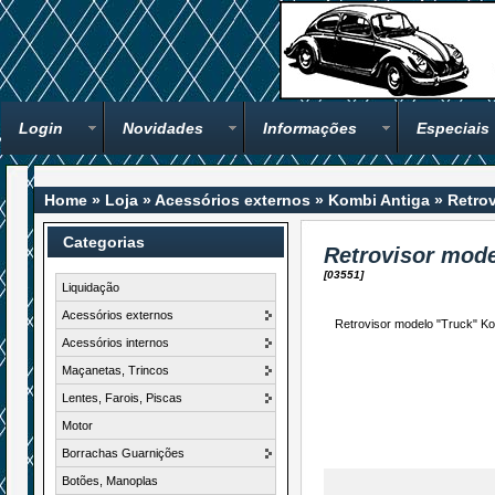
Login
Novidades
Informações
Especiais
Home
»
Loja
»
Acessórios externos
»
Kombi Antiga
»
Retro
Categorias
Retrovisor mode
[03551]
Liquidação
Acessórios externos
Retrovisor modelo "Truck" Kom
Acessórios internos
Maçanetas, Trincos
Lentes, Farois, Piscas
Motor
Borrachas Guarnições
Botões, Manoplas