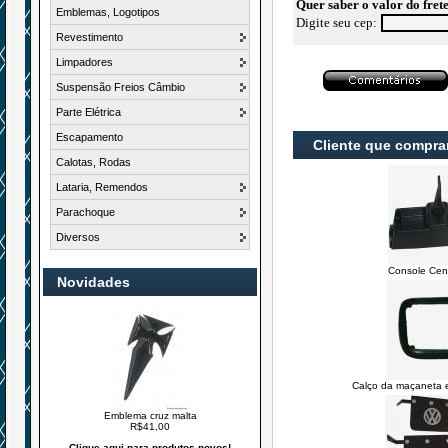
Quer saber o valor do fret
Emblemas, Logotipos
Digite seu cep:
Revestimento
Limpadores
Suspensão Freios Câmbio
Parte Elétrica
Escapamento
Cliente que compra
Calotas, Rodas
Lataria, Remendos
Parachoque
Diversos
Console Cent
Novidades
Calço da maçaneta e
Emblema cruz malta
R$41,00
Clique aqui para produtos novos!