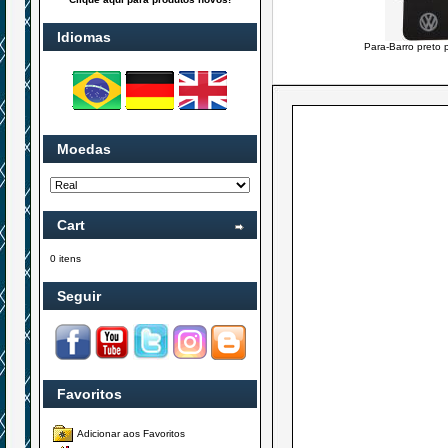
Idiomas
Para-Barro preto 
Moedas
Cart
0 itens
Seguir
Favoritos
Adicionar aos Favoritos