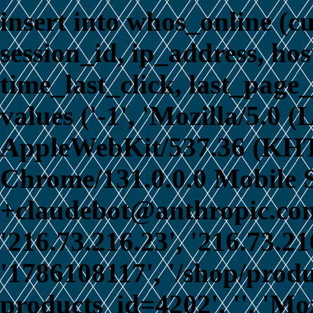
insert into whos_online (c
session_id, ip_address, ho
time_last_click, last_page_
values ('-1', 'Mozilla/5.0 
AppleWebKit/537.36 (KHT
Chrome/131.0.0.0 Mobile S
+claudebot@anthropic.com)
'216.73.216.23', '216.73.21
'1786108117', '/shop/prod
products_id=4202', '', 'Mo