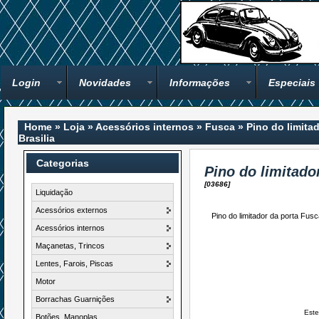
Login
Novidades
Informações
Especiais
Home
»
Loja
»
Acessórios internos
»
Fusca
»
Pino do limita
Brasilia
Categorias
Pino do limitado
[03686]
Liquidação
Acessórios externos
Pino do limitador da porta Fus
Acessórios internos
Maçanetas, Trincos
Lentes, Farois, Piscas
Motor
Borrachas Guarnições
Este
Botões, Manoplas