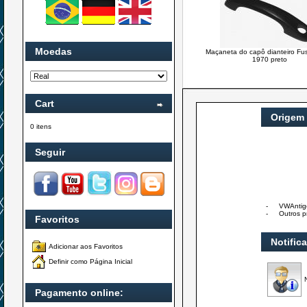
Moedas
Maçaneta do capô dianteiro Fu
1970 preto
Cart
Origem
0 itens
Seguir
-
VWAntig
-
Outros p
Favoritos
Notific
Adicionar aos Favoritos
Definir como Página Inicial
Pagamento online: