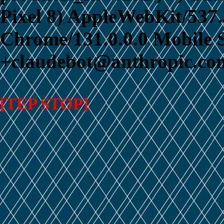
Pixel 8) AppleWebKit/537
Chrome/131.0.0.0 Mobile S
+claudebot@anthropic.com
[TEP STOP]