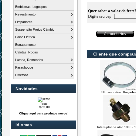
Emblemas, Logotipos
Quer saber o valor do frete
Revestimento
Digite seu cep:
Limpadores
Suspensão Freios Câmbio
Parte Elétrica
Escapamento
Calotas, Rodas
Cliente que compra
Lataria, Remendos
Parachoque
Diversos
Novidades
Filtro esportivo: Braçadei
Teste
R$65,00
Clique aqui para produtos novos!
Idiomas
Interruptor de óleo 1300 - 