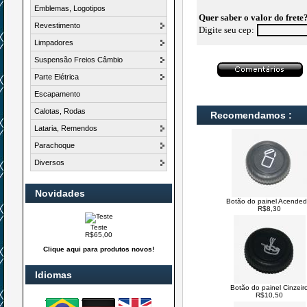
Emblemas, Logotipos
Quer saber o valor do frete
Revestimento
Digite seu cep:
Limpadores
Suspensão Freios Câmbio
Parte Elétrica
Escapamento
Calotas, Rodas
Recomendamos :
Lataria, Remendos
Parachoque
Diversos
Novidades
Botão do painel Acended
R$8,30
Teste
R$65,00
Clique aqui para produtos novos!
Idiomas
Botão do painel Cinzeir
R$10,50