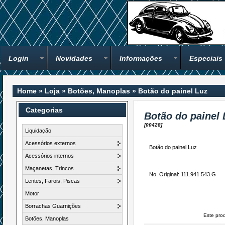
Login
Novidades
Informações
Especiais
Home
»
Loja
»
Botões, Manoplas
»
Botão do painel Luz
Categorias
Botão do painel 
[00428]
Liquidação
Acessórios externos
Botão do painel Luz
Acessórios internos
Maçanetas, Trincos
No. Original: 111.941.543.G
Lentes, Farois, Piscas
Motor
Borrachas Guarnições
Este pro
Botões, Manoplas