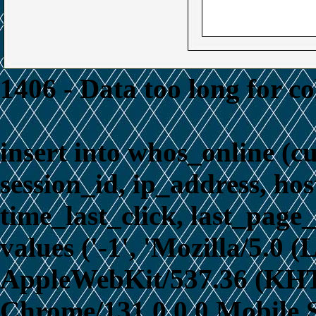
1406 - Data too long for c
insert into whos_online (c
session_id, ip_address, ho
time_last_click, last_page_
values ('-1', 'Mozilla/5.0 
AppleWebKit/537.36 (KHT
Chrome/131.0.0.0 Mobile S