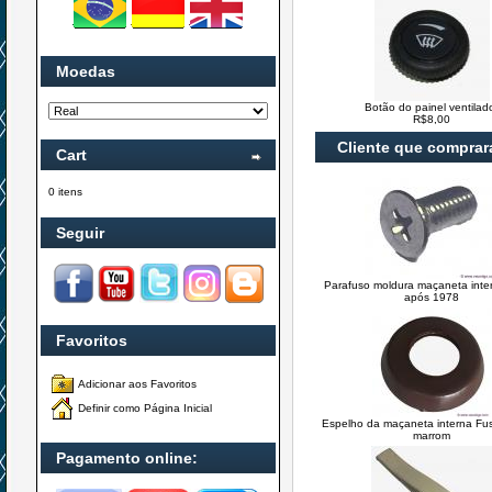
Moedas
Botão do painel ventilad
R$8,00
Cliente que compra
Cart
0 itens
Seguir
Parafuso moldura maçaneta inte
após 1978
Favoritos
Adicionar aos Favoritos
Definir como Página Inicial
Espelho da maçaneta interna Fus
marrom
Pagamento online: