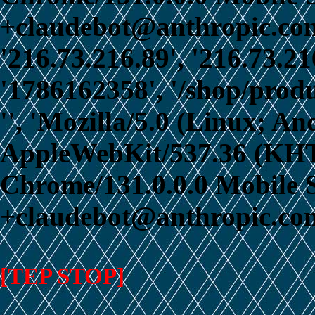
+claudebot@anthropic.com)
'216.73.216.89', '216.73.21
'1786162358', '/shop/prod
'', 'Mozilla/5.0 (Linux; An
AppleWebKit/537.36 (KHT
Chrome/131.0.0.0 Mobile S
+claudebot@anthropic.com
[TEP STOP]