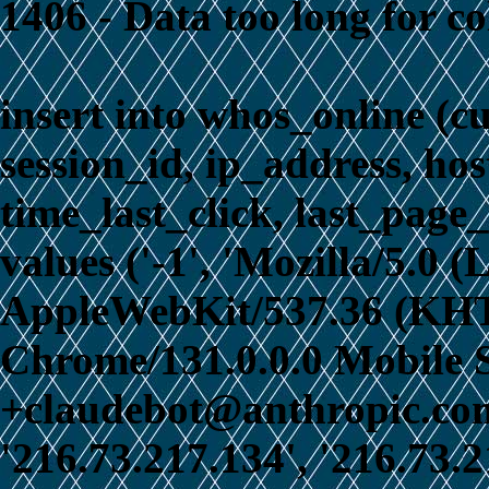
1406 - Data too long for c
insert into whos_online (c
session_id, ip_address, ho
time_last_click, last_page_
values ('-1', 'Mozilla/5.0 
AppleWebKit/537.36 (KHT
Chrome/131.0.0.0 Mobile S
+claudebot@anthropic.com)
'216.73.217.134', '216.73.