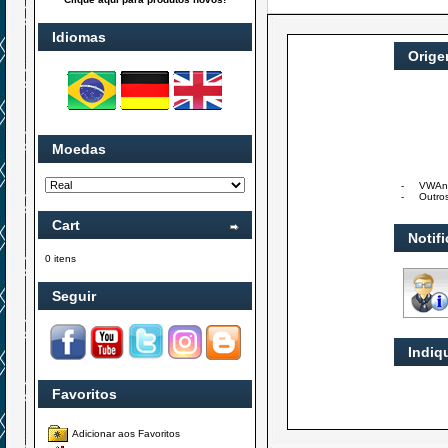
Idiomas
Orig
Moedas
-
VWAn
-
Outro
Cart
Notif
0 itens
Seguir
Indiq
Favoritos
Adicionar aos Favoritos