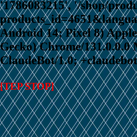
'1786083215', '/shop/prod
products_id=4651&language
Android 14; Pixel 8) App
Gecko) Chrome/131.0.0.0 M
ClaudeBot/1.0; +claudebo
[TEP STOP]