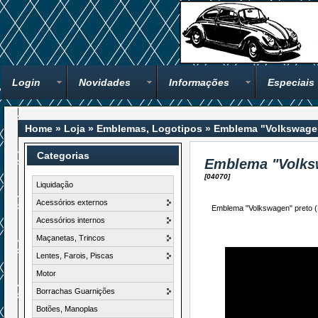
Login
Novidades
Informações
Especiais
Home
»
Loja
»
Emblemas, Logotipos
»
Emblema "Volkswagen
Categorias
Emblema "Volks
[04070]
Liquidação
Acessórios externos
Emblema "Volkswagen" preto (
Acessórios internos
Maçanetas, Trincos
Lentes, Farois, Piscas
Motor
Borrachas Guarnições
Botões, Manoplas