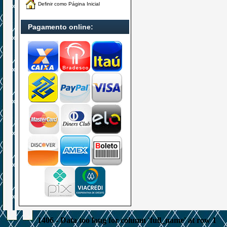
Definir como Página Inicial
Pagamento online:
1406 - Data too long for column 'full_name' at row 1