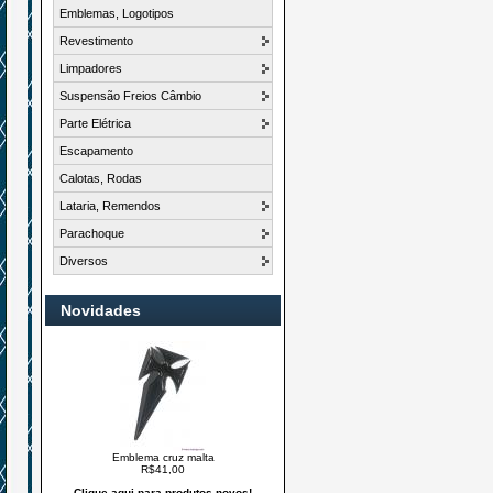
Emblemas, Logotipos
Revestimento
Limpadores
Suspensão Freios Câmbio
Parte Elétrica
Escapamento
Calotas, Rodas
Lataria, Remendos
Parachoque
Diversos
Novidades
Emblema cruz malta
R$41,00
Clique aqui para produtos novos!