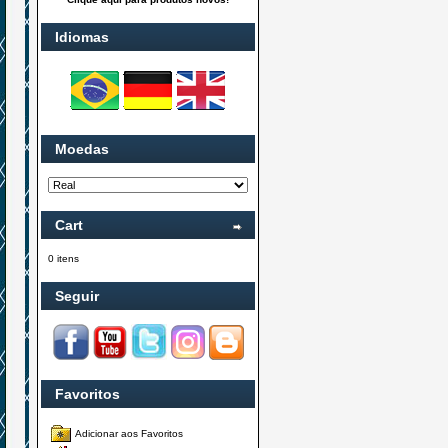
Idiomas
Moedas
Cart
0 itens
Seguir
Favoritos
Adicionar aos Favoritos