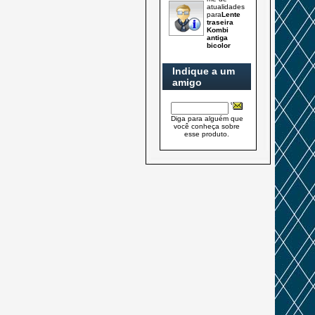
atualidades
para
Lente
traseira
Kombi
antiga
bicolor
Indique a um
amigo
Diga para alguém que
você conheça sobre
esse produto.