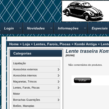
Login
Novidades
Informações
Especiais
Home
»
Loja
»
Lentes, Farois, Piscas
»
Kombi Antiga
»
Lent
Lente traseira Kom
Categorias
[00268]
Liquidação
Não comentários de produtos.
Acessórios externos
Acessórios internos
Maçanetas, Trincos
Lentes, Farois, Piscas
Motor
Borrachas Guarnições
Botões, Manoplas