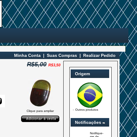
Minha Conta
|
Suas Compras
|
Realizar Pedido
R$5,00
R$3,50
Origem
-
Outros produtos
Clique para ampliar
Notificações
Notifique-
me de