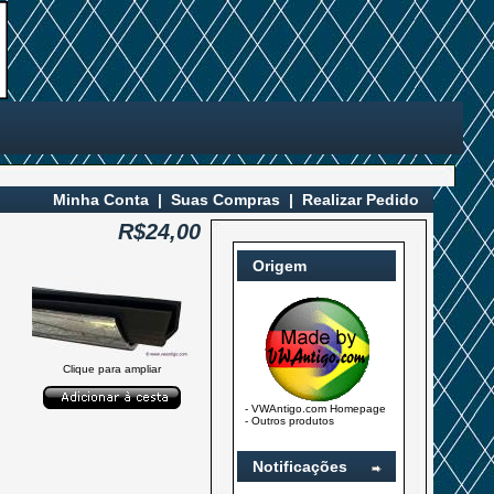
Minha Conta
|
Suas Compras
|
Realizar Pedido
R$24,00
Origem
Clique para ampliar
-
VWAntigo.com Homepage
-
Outros produtos
Notificações