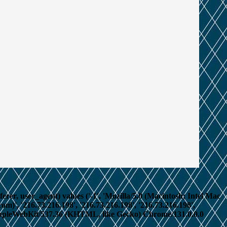
erer, user_agent) values ('-1', 'Mozilla/5.0 (Macintosh; Intel Mac
, '216.73.216.198', '216.73.216.198', '216.73.216.198',
) AppleWebKit/537.36 (KHTML, like Gecko) Chrome/131.0.0.0