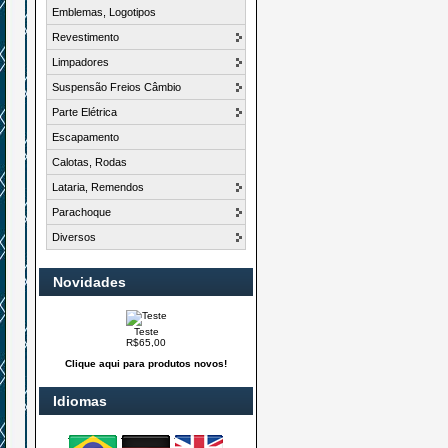
Emblemas, Logotipos
Revestimento
Limpadores
Suspensão Freios Câmbio
Parte Elétrica
Escapamento
Calotas, Rodas
Lataria, Remendos
Parachoque
Diversos
Novidades
Teste
R$65,00
Clique aqui para produtos novos!
Idiomas