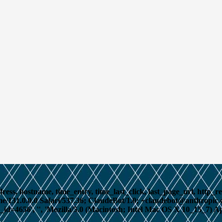
ress, hostname, time_entry, time_last_click, last_page_url, http_ref
.0.0.0 Safari/537.36; ClaudeBot/1.0; +claudebot@anthropic.com)'
s_id=4656', '', 'Mozilla/5.0 (Macintosh; Intel Mac OS X 10_15_7