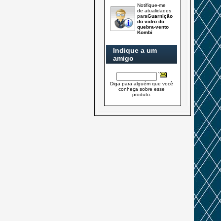
Notifique-me
de atualidades
para
Guarnição
do vidro do
quebra-vento
Kombi
Indique a um
amigo
Diga para alguém que você
conheça sobre esse
produto.