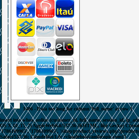
1406 - Data too long for column 'full_name' at row 1
insert into whos_online (customer_id, full_name, session_id, ip_add
OS X 10_15_7) AppleWebKit/537.36 (KHTML, like Gecko) Chrome/131
'1786109965', '1786109965', '/shop/product_reviews.php?product
Safari/537.36; ClaudeBot/1.0; +claudebot@anthropic.com)')