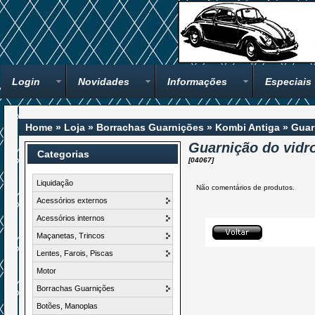
Login
Novidades
Informações
Especiais
Home
»
Loja
»
Borrachas Guarnições
»
Kombi Antiga
»
Guar
Guarnição do vidr
Categorias
[04067]
Liquidação
Não comentários de produtos.
Acessórios externos
Acessórios internos
Maçanetas, Trincos
Lentes, Farois, Piscas
Motor
Borrachas Guarnições
Botões, Manoplas