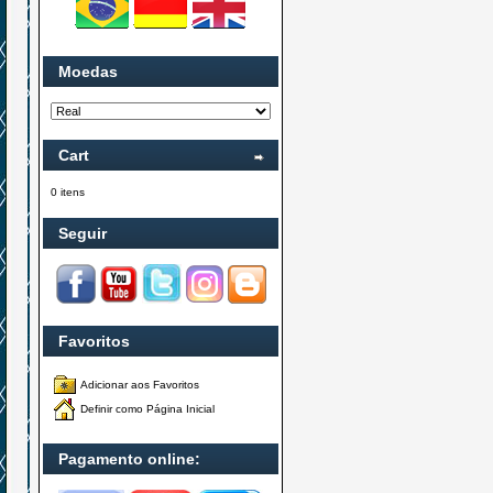
Moedas
Cart
0 itens
Seguir
Favoritos
Adicionar aos Favoritos
Definir como Página Inicial
Pagamento online: