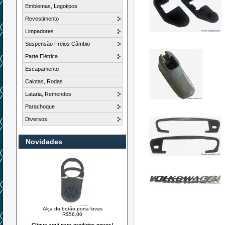
Emblemas, Logotipos
Revestimento
Limpadores
Suspensão Freios Câmbio
Parte Elétrica
Escapamento
Calotas, Rodas
Lataria, Remendos
Parachoque
Diversos
Novidades
Alça do botão porta luvas
R$56,00
Clique aqui para produtos novos!