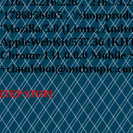
'216.73.216.226', '216.73.
'1786056605', '/shop/prod
'Mozilla/5.0 (Linux; Andro
AppleWebKit/537.36 (KHT
Chrome/131.0.0.0 Mobile S
+claudebot@anthropic.com
[TEP STOP]