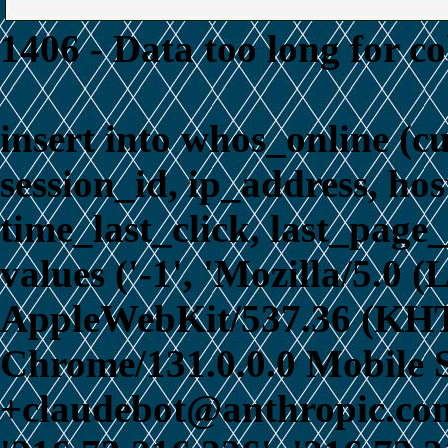
1406 - Data too long for c
insert into whos_online (c
session_id, ip_address, ho
time_last_click, last_page_
values ('-1', 'Mozilla/5.0 
AppleWebKit/537.36 (KHT
Chrome/131.0.0.0 Mobile S
+claudebot@anthropic.com)