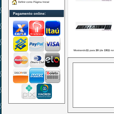
Definir como Página Inicial
Pagamento online:
Mostrando
11
para
20
(de
1911
nov