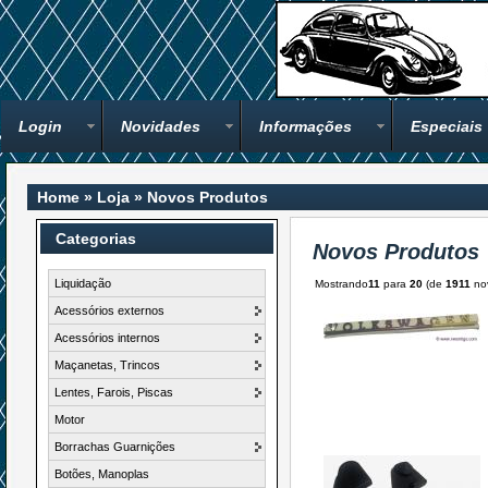
Login
Novidades
Informações
Especiais
Home
»
Loja
»
Novos Produtos
Categorias
Novos Produtos
Liquidação
Mostrando
11
para
20
(de
1911
nov
Acessórios externos
Acessórios internos
Maçanetas, Trincos
Lentes, Farois, Piscas
Motor
Borrachas Guarnições
Botões, Manoplas