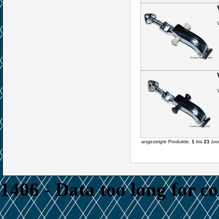
angezeigte Produkte:
1
bis
21
(v
1406 - Data too long for c