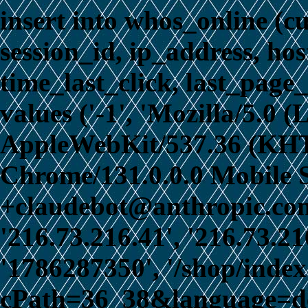
insert into whos_online (c
session_id, ip_address, ho
time_last_click, last_page_
values ('-1', 'Mozilla/5.0 
AppleWebKit/537.36 (KHT
Chrome/131.0.0.0 Mobile S
+claudebot@anthropic.com)
'216.73.216.41', '216.73.21
'1786287350', '/shop/inde
cPath=36_38&language=de',