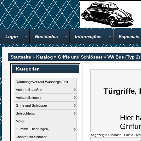
Login
Novidades
Informações
Especiais
Startseite
»
Katalog
»
Griffe und Schlösser
»
VW Bus (Typ 2)
Kategorien
Räumungsverkauf Wassergekühlt
Türgriffe,
Anbauteile außen
Anbauteile innen
Griffe und Schlösser
Beleuchtung
Hier h
Motor
Griffu
Gummis, Dichtungen,
angezeigte Produkte:
1
bis
21
(v
Knöpfe und Schalter