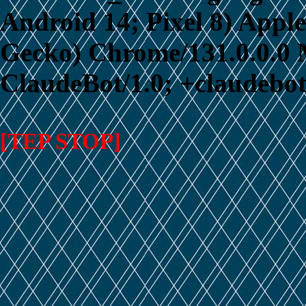
Android 14; Pixel 8) App
Gecko) Chrome/131.0.0.0 M
ClaudeBot/1.0; +claudebo
[TEP STOP]